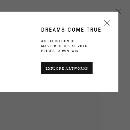
DREAMS COME TRUE
AN EXHIBITION OF
MASTERPIECES AT 2014
Next
PRICES. A WIN-WIN
CURRENT
PAST
EXPLORE ARTWORKS
D
OVERVIEW
WORKS
INSTALLATION VIEWS