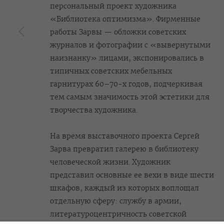
персональный проект художника
«Библиотека оптимизма». Фирменные
работы Зарвы — обложки советских
OVCHARENKO
+7 495 666 22 33
Join our mailing list
журналов и фотографии с «вывернутыми
art@ovcharenko.art
наизнанку» лицами, экспонировались в
типичных советских мебельных
гарнитурах 60–70-х годов, подчеркивая
ACCESSIBILITY POLICY
MANAGE COOKIES
тем самым значимость этой эстетики для
©2026 OVCHARENKO
SITE BY ARTLOGIC
творчества художника.
На время выставочного проекта Сергей
Зарва превратил галерею в библиотеку
человеческой жизни. Художник
представил основные ее вехи в виде шести
шкафов, каждый из которых воплощал
отдельную сферу: службу в армии,
литературоцентричность советской