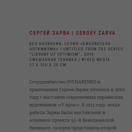
СЕРГЕЙ ЗАРВА | SERGEY ZARVA
БЕЗ НАЗВАНИЯ, СЕРИЯ «БИБЛИОТЕКА
ОПТИМИЗМА» | UNTITLED FROM THE SERIES
"LIBRARY OF OPTIMISM", 2013
СМЕШАННАЯ ТЕХНИКА | MIXED MEDIA
57 X 130 X 25 СМ
FIRST-HAND ART. THE COLLECT
Сотрудничество OVCHARENKO и
крымчанина Сергея Зарвы началось в 2000
13 NOVEMBER 2020 - 27 JANUARY 2021
году с выставки современных украинских
художников «У края». В 2013 году, когда
работы Зарвы были выставлены в
основном проекте 55-й Венецианской
биеннале, галерея представила второй