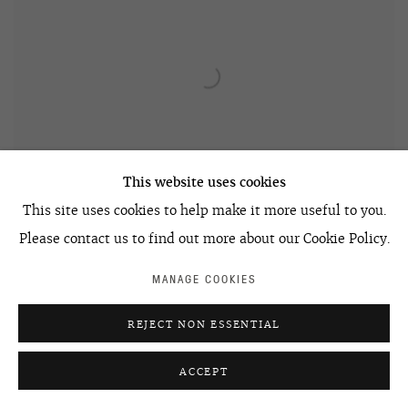
This website uses cookies
This site uses cookies to help make it more useful to you.
Please contact us to find out more about our Cookie Policy.
Леонид Цхэ | Leonid Tskhe
Без названия | Untitled
,
2020
MANAGE COOKIES
REJECT NON ESSENTIAL
ACCEPT