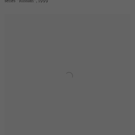
series "Russian"
,
1999