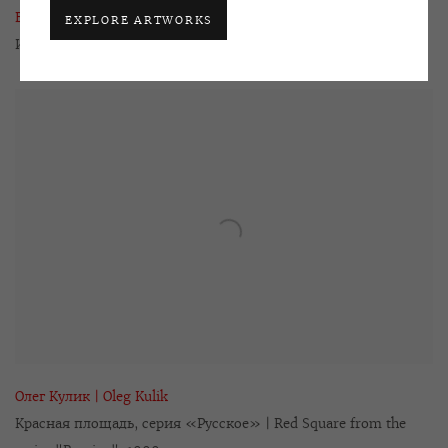
Владимир Кожухарь | Vladimir Kozhukhar
EXPLORE ARTWORKS
Из серии "Be Seen"| From the "Be Seen" series
,
1998
Олег Кулик | Oleg Kulik
Красная площадь
,
серия «Русское» | Red Square from the