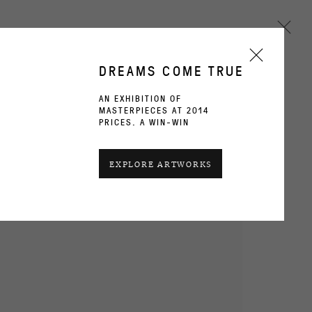
DREAMS COME TRUE
AN EXHIBITION OF
MASTERPIECES AT 2014
Next
PRICES. A WIN-WIN
CURRENT
PAST
EXPLORE ARTWORKS
D
OVERVIEW
WORKS
INSTALLATION VIEWS