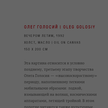
ОЛЕГ ГОЛОСИЙ | OLEG GOLOSIY
ВЕЧЕРОМ ЛЕТИМ, 1992
ХОЛСТ, МАСЛО | OIL ON CANVAS
150 X 200 СМ
FIRST-HAND ART. THE COLLECT
Эта картина относится к условно
позднему, третьему этапу творчества
13 NOVEMBER 2020 - 27 JANUARY 2021
Олега Голосия — «высокоскоростному»
периоду, наполненному легкими
мобильными образами: лодкой,
взмывающей на волнах, космическими
аппаратами, летящей тройкой. В этом
полотне читаются также культурные