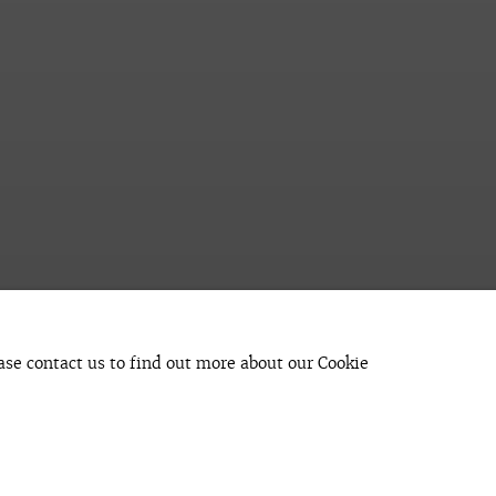
ЧЁТОВ
:
КАРТИНЩИК В ГОС
ease contact us to find out more about our Cookie
 гостях у галерейщика