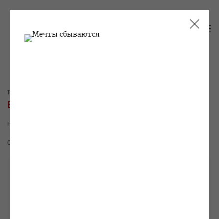
ТЕКУЩИЕ
ПРОШЛОЕ
ВИКТОР АЛИМПИЕВ
НЕСКОЛЬКО
1 АПРЕЛЯ - 21 МАЯ 2011
ОБЗОР
РАБОТЫ
ВИДЫ ЭКСПОЗИЦИИ