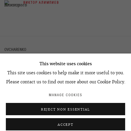
ВИКТОР АЛИМПИЕВ
OVCHARENKO
This website uses cookies
+7 495 666 22 33
This site uses cookies to help make it more useful to you.
art@ovcharenko.art
Please contact us to find out more about our Cookie Policy.
Подписаться на рассылку
MANAGE COOKIES
ACCESSIBILITY POLICY
MANAGE COOKIES
REJECT NON ESSENTIAL
©2026 OVCHARENKO
SITE BY ARTLOGIC
ACCEPT