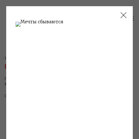
ТЕКУЩИЕ
ПРОШЛОЕ
ЕГОР КОШЕЛЕВ
ПОСЛЕДНИЙ ХУД. И ВЫСТАВКА, КОТОРОЙ НЕ СЛУЧИЛОСЬ
8 АПРЕЛЯ - 14 МАЯ 2011
ОБЗОР
РАБОТЫ