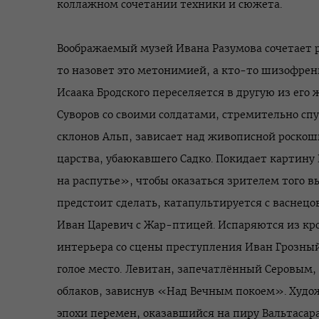
коллажном сочетании техники и сюжета.
Воображаемый музей Ивана Разумова сочетает р
то назовет это метонимией, а кто-то шизофрен
Исаака Бродского переселяется в другую из его
Суворов со своими солдатами, стремительно с
склонов Альп, зависает над живописной роскош
царства, убаюкавшего Садко. Покидает картину
на распутье», чтобы оказаться зрителем того в
предстоит сделать, катапультируется с васнец
Иван Царевич с Жар-птицей. Испаряются из кро
интерьера со сцены преступления Иван Грозный
голое место. Левитан, запечатлённый Серовым,
облаков, зависнув «Над Вечным покоем». Худо
эпохи перемен, оказавшийся на пиру Вальтасара