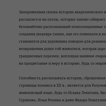
Замороженная сказка истории академического ис
рассыпается на пазлы, которые заново собирает
безошибочно распознающий композиционные 
создания шедевра таким, как его понимали в к
становится для художника поводом для реаним
возвращения души той живописи, которая царс
грандиозных перемен, воплощая наивное очаро
на процветание и веру в историю, будь то мир
Способность рассказывать истории, сброшенная
страницы комикса в XX в., является для Разумо
живописный язык, будь то Исаака Левитана, Ва
Сурикова, Ильи Репина и даже Федора Решетник