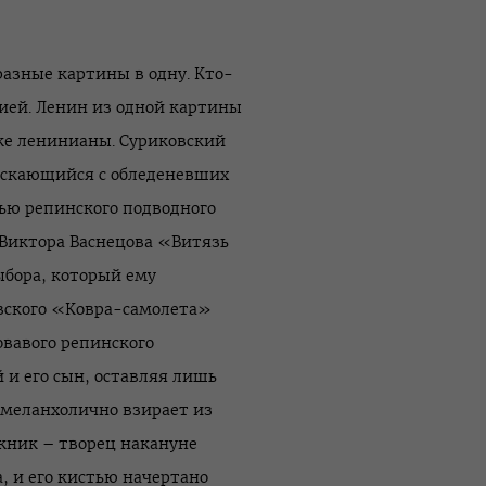
азные картины в одну. Кто-
ией. Ленин из одной картины
 же ленинианы. Суриковский
пускающийся с обледеневших
ью репинского подводного
 Виктора Васнецова «Витязь
ыбора, который ему
овского «Ковра-самолета»
вавого репинского
 и его сын, оставляя лишь
 меланхолично взирает из
жник – творец накануне
, и его кистью начертано