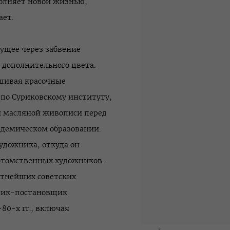
олняет новой жизнью,
ает.
дущее через забвение
 дополнительного цвета.
шивая красочные
 по Суриковскому институту,
ии масляной живописи перед
кадемическом образовании.
удожника, откуда он
потомственных художников.
стнейших советских
ник-постановщик
80-х гг., включая