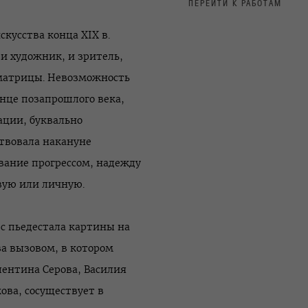
ПЕРЕЙТИ К РАБОТАМ
кусства конца ХIХ в.
 и художник, и зритель,
матрицы. Невозможность
онце позапрошлого века,
ации, буквально
твовала накануне
вание прогрессом, надежду
овую или личную.
 с пьедестала картины на
ва вызовом, в котором
лентина Серова, Василия
ова, сосуществует в