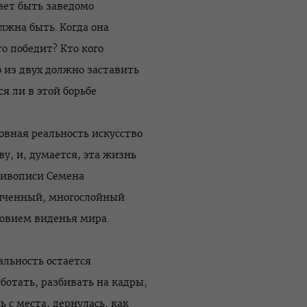
ает быть заведомо
лжна быть. Когда она
то победит? Кто кого
 из двух должно заставить
я ли в этой борьбе
ловная реальность искусство
у, и, думается, эта жизнь
живописи Семена
ниченный, многослойный
овием виденья мира.
альность остается
ботать, разбивать на кадры,
ь с места, дернулась, как