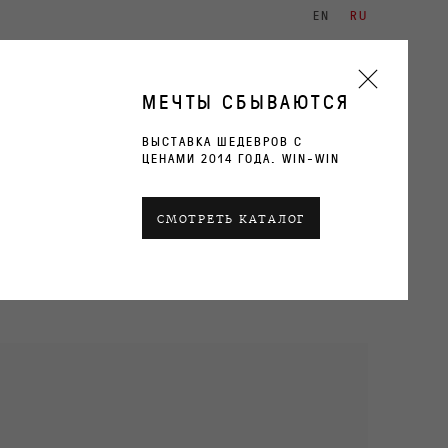
EN
RU
ХУДОЖНИКИ
ВЫСТАВКИ
КОНТАКТЫ
МЕЧТЫ СБЫВАЮТСЯ
ВЫСТАВКА ШЕДЕВРОВ С
ЦЕНАМИ 2014 ГОДА. WIN-WIN
ТЕКУЩИЕ
ПРОШЛОЕ
СМОТРЕТЬ КАТАЛОГ
ОБЗОР
РАБОТЫ
ВИДЫ ЭКСПОЗИЦИИ
АРХИВ