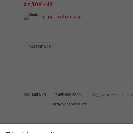
ХУДОЖНИК
СЕМЕН ФАЙБИСОВИЧ
ПОДЕЛИТЬСЯ
OVCHARENKO
+7 495 666 22 33
Подписаться на рассы
art@ovcharenko.art
ACCESSIBILITY POLICY
MANAGE COOKIES