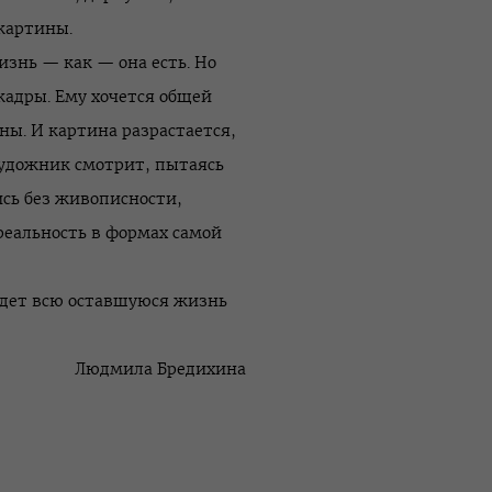
 картины.
изнь — как — она есть. Но
кадры. Ему хочется общей
ы. И картина разрастается,
 художник смотрит, пытаясь
сь без живописности,
реальность в формах самой
будет всю оставшуюся жизнь
Людмила Бредихина