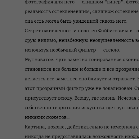
фотография для него — слишком "гипер", фотоо
реальность остекленевшим, слишком остеклен
она есть могла быть увиденной сквозь него.
Секрет оживленности полотен Файбисовича в то
орую видимо, неизбежную неодушевленность в
используя необычный фильтр — стекло.
Мутноватое, чуть заметно тонированное оконно
становится все больше и больше и все прозрачне
делается все заметнее оно бликует и отражает.
этот прозрачный фильтр уже не локализован. Ст
присутствует всюду. Всюду, где жизнь. Исчезая 
собственно территория искусства где грунтован
никаких сюжетов...
Картина, похоже, действительно не исчерпала 
никогда не предоставлялась возможность изобр