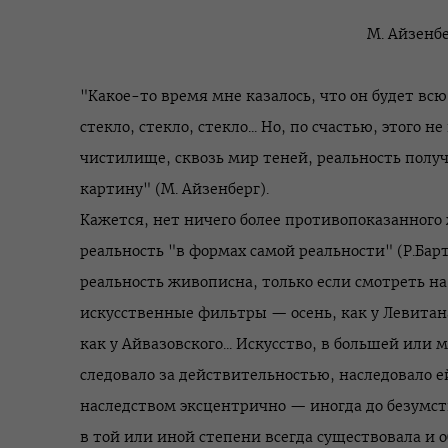
М. Айзенб
"Какое-то время мне казалось, что он будет вс
стекло, стекло, стекло... Но, по счастью, этого 
чистилище, сквозь мир теней, реальность полу
картину" (М. Айзенберг).
Кажется, нет ничего более противопоказанног
реальность "в формах самой реальности" (Р.Барт
реальность живописна, только если смотреть на
искусственные фильтры — осень, как у Левитана
как у Айвазовского... Искусство, в большей или
следовало за действительностью, наследовало е
наследством эксцентрично — иногда до безумств
в той или иной степени всегда существовала и 