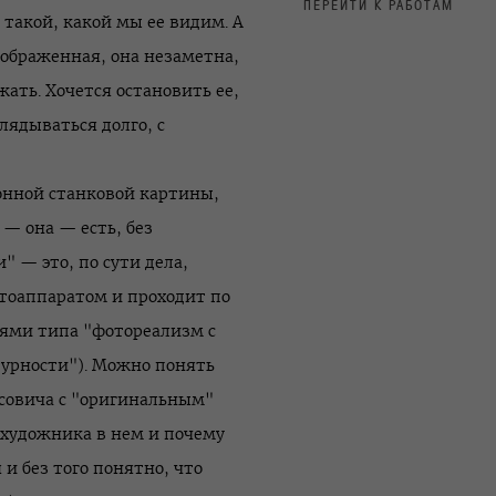
ПЕРЕЙТИ К РАБОТАМ
 такой, какой мы ее видим. А
зображенная, она незаметна,
жать. Хочется остановить ее,
лядываться долго, с
онной станковой картины,
 — она — есть, без
 — это, по сути дела,
отоаппаратом и проходит по
иями типа "фотореализм с
урности"). Можно понять
совича с "оригинальным"
 художника в нем и почему
 и без того понятно, что