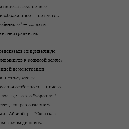
о непонятное, ничего
 изображенное — не пустяк.
особенного" — солдаты
ен, нейтрален, но
предсказать (и привычную
привыкнуть к родимой земле?
следней демонстрации"
, потому что не
еселья особенного — ничего.
азать, что это "хорошая"
ется, как раз о главном
аил Айзенберг: "Схватка с
ном, самом дешевом