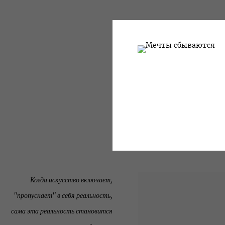
Когда искусство включает,
"пропускает" в себя реальность,
сама эта реальность становится