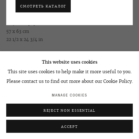
ACCESSIBILITY POLICY
MANAGE COOKIES
СМОТРЕТЬ КАТАЛОГ
ПЕРИСТО-КУЧЕВЫЕ ОБЛАКА
,
2003
©2026 OVCHARENKO
SITE BY ARTLOGIC
acrylic on paper
57 x 63 cm
22 1/2 x 24 3/4 in
УЗНАТЬ ЦЕНУ
This website uses cookies
This site uses cookies to help make it more useful to you.
Please contact us to find out more about our Cookie Policy.
ПОДЕЛИТЬСЯ
MANAGE COOKIES
REJECT NON ESSENTIAL
ACCEPT