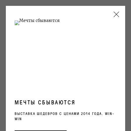
ARTWORKS
OVCHARENKO
+7 495 666 22 33
art@ovcharenko.art
МЕЧТЫ СБЫВАЮТСЯ
Подписаться на рассылку
ВЫСТАВКА ШЕДЕВРОВ С ЦЕНАМИ 2014 ГОДА. WIN-
WIN
СЕМЕН ФАЙБИСОВИЧ