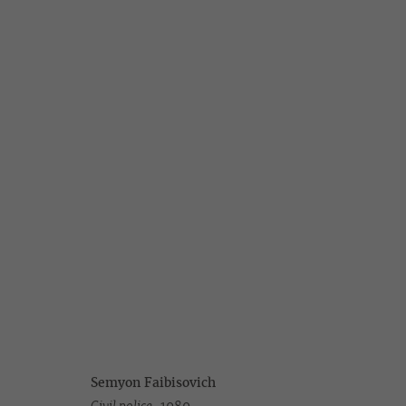
ИВАН ЧУЙКОВ, СЕМЕН ФАЙБИС
ВОЗВРАЩЕННЫЕ ЦЕННОСТИ. II И III ЧАСТЬ
1 ФЕВРА
Semyon Faibisovich