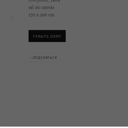
Civil police,
1989
oil on canvas
170 x 200 cm
OVCHARENKO
+7 495 666 22 33
Подписаться на рассы
art@ovcharenko.art
УЗНАТЬ ЦЕНУ
ACCESSIBILITY POLICY
MANAGE COOKIES
ПОДЕЛИТЬСЯ
©2026 OVCHARENKO
SITE BY ARTLOGIC