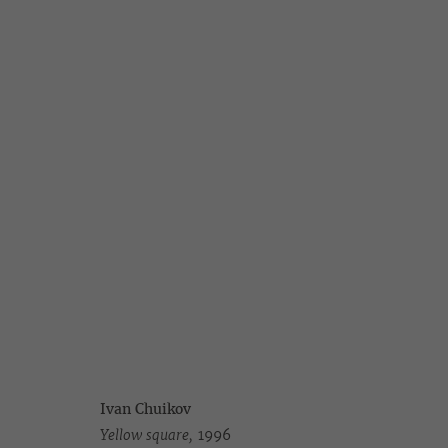
ИВАН ЧУЙКОВ, СЕМЕН ФАЙБИС
ВОЗВРАЩЕННЫЕ ЦЕННОСТИ. II И III ЧАСТЬ
1 ФЕВРА
Ivan Chuikov
Yellow square,
1996