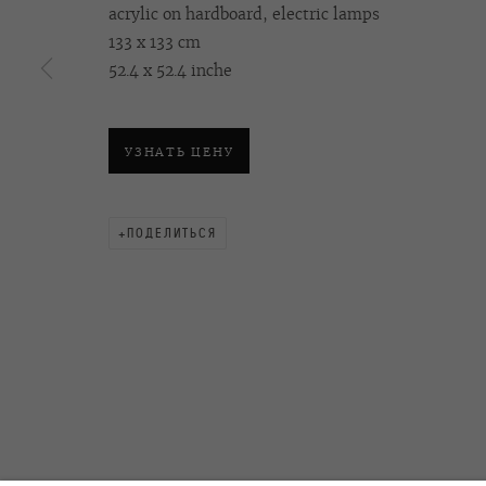
acrylic on hardboard, electric lamps
133 x 133 cm
52.4 x 52.4 inche
OVCHARENKO
+7 495 666 22 33
Подписаться на рассы
art@ovcharenko.art
УЗНАТЬ ЦЕНУ
ACCESSIBILITY POLICY
MANAGE COOKIES
©2026 OVCHARENKO
SITE BY ARTLOGIC
ПОДЕЛИТЬСЯ