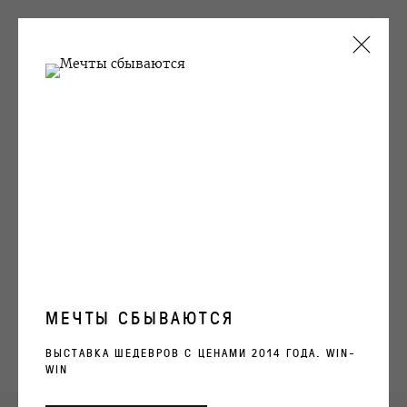
ТЕКУЩИЕ
ПРОШЛОЕ
ВЛАДИМИР ЛОГУТОВ
BOOM
12 НОЯБРЯ 2009 - 12 ЯНВАРЯ 2010
ОБЗОР
РАБОТЫ
ВИДЫ ЭКСПОЗИЦИИ
МЕЧТЫ СБЫВАЮТСЯ
ХУДОЖНИК
ВЫСТАВКА ШЕДЕВРОВ С ЦЕНАМИ 2014 ГОДА. WIN-
WIN
ВЛАДИМИР ЛОГУТОВ