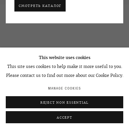
СМОТРЕТЬ КАТАЛОГ
OVCHARENKO
+7 495 666 22 33
art@ovcharenko.art
This website uses cookies
Подписаться на рассылку
This site uses cookies to help make it more useful to you.
Please contact us to find out more about our Cookie Policy.
ACCESSIBILITY POLICY
MANAGE COOKIES
MANAGE COOKIES
©2026 OVCHARENKO
SITE BY ARTLOGIC
REJECT NON ESSENTIAL
ACCEPT
УЗНАТЬ ЦЕНУ
ПОДЕЛИТЬСЯ