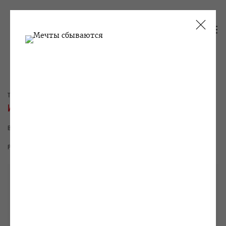
ТЕКУЩИЕ
ПРОШЛОЕ
ИВАН РАЗУМОВ, ПАВЕЛ ПЕППЕРШТЕЙН
ВЕСНА
15 ФЕВРАЛЯ - 15 МАРТА 2010
РАБОТЫ
ВИДЫ ЭКСПОЗИЦИИ