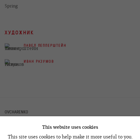
Spring
ХУДОЖНИК
ПАВЕЛ ПЕППЕРШТЕЙН
ИВАН РАЗУМОВ
OVCHARENKO
This website uses cookies
+7 495 666 22 33
This site uses cookies to help make it more useful to you.
art@ovcharenko.art