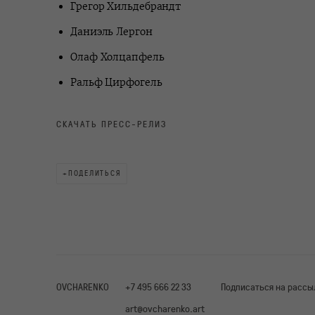
Грегор Хильдебрандт
Даниэль Лергон
Олаф Холцапфель
Ральф Цирфогель
СКАЧАТЬ ПРЕСС-РЕЛИЗ
ПОДЕЛИТЬСЯ
OVCHARENKO
+7 495 666 22 33
Подписаться на рассы
art@ovcharenko.art