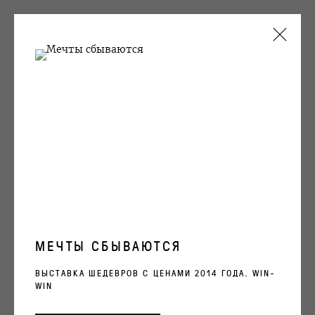
Victor Alimpiev
ТЕКУЩИЕ
ПРОШЛОЕ
Several
ВИКТОР АЛИМПИЕВ
НЕСКОЛЬКО
1 АПРЕЛЯ - 21 МАЯ 2011
УЗНАТЬ ЦЕНУ
ОБЗОР
РАБОТЫ
ВИДЫ ЭКСПОЗИЦИИ
ПОДЕЛИТЬСЯ
МЕЧТЫ СБЫВАЮТСЯ
ХУДОЖНИК
ВЫСТАВКА ШЕДЕВРОВ С ЦЕНАМИ 2014 ГОДА. WIN-
WIN
ВИКТОР АЛИМПИЕВ