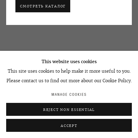
СМОТРЕТЬ КАТАЛОГ
OVCHARENKO
+7 495 666 22 33
art@ovcharenko.art
This website uses cookies
Подписаться на рассылку
This site uses cookies to help make it more useful to you.
Please contact us to find out more about our Cookie Policy.
ACCESSIBILITY POLICY
MANAGE COOKIES
MANAGE COOKIES
©2026 OVCHARENKO
SITE BY ARTLOGIC
REJECT NON ESSENTIAL
ACCEPT