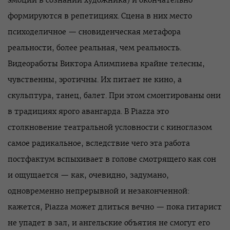
эмоции в сознании художника) и окончательно
формируются в репетициях. Сцена в них место
психоделичное — сновиденческая метафора
реальности, более реальная, чем реальность.
Видеоработы Виктора Алимпиева крайне телесны,
чувственны, эротичны. Их питает не кино, а
скульптура, танец, балет. При этом смонтированы они
в традициях ярого авангарда. В Piazza это
столкновение театральной условности с киноглазом
самое радикальное, вследствие чего эта работа
постфактум вспыхивает в голове смотрящего как сон
и ощущается — как, очевидно, задумано,
одновременно непрерывной и незаконченной:
кажется, Piazza может длиться вечно — пока гитарист
не упадет в зал, и ангельские объятия не смогут его