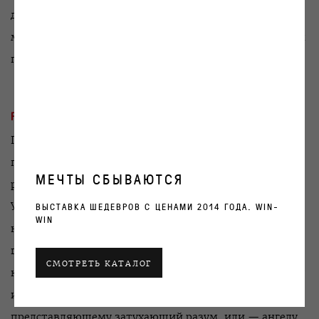
дополняют друг друга: художник создает мир
мечтательного созерцания, где реальность ощущается
предельно чувственно.
PIAZZA
Печальный гитарист (Алексей Коханов) будто бы
проваливается в ошалевшую публику, неподвижно
МЕЧТЫ СБЫВАЮТСЯ
рядами стоящую перед ним, внимая элегичному басу.
Упаднический образ и манера существования
ВЫСТАВКА ШЕДЕВРОВ С ЦЕНАМИ 2014 ГОДА. WIN-
WIN
напоминают Джона Фрушанте и Джако Пасториуса. К
гитаристу приставлен утешитель (Виктор Тимофеев),
СМОТРЕТЬ КАТАЛОГ
который удерживает его от буквального падения в зал
и окончательного в себя. Утешитель подобен сверх-я,
представляющему затухающий разум, или — ангелу.