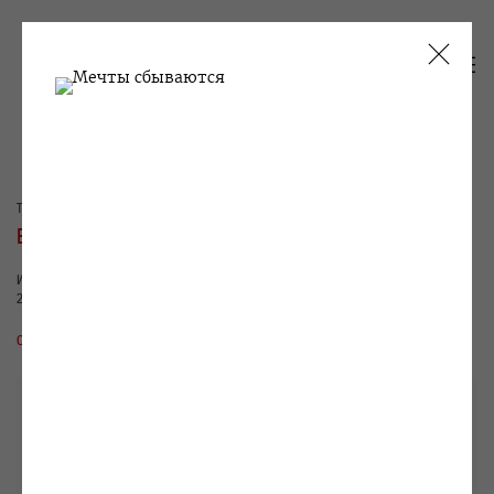
ТЕКУЩИЕ
ПРОШЛОЕ
ЕВГЕНИЙ АНТУФЬЕВ
ИССЛЕДОВАНИЕ МАТЕРИАЛА: ПОГЛОЩЕНИЕ
21 МАРТА - 20 АПРЕЛЯ 2012
ОБЗОР
РАБОТЫ
ВИДЫ ЭКСПОЗИЦИИ