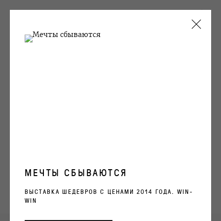
ТЕКУЩИЕ
ПРОШЛОЕ
АННА И ВИТАЛИЙ ЧЕРЕПАНОВЫ
48 СТРОЧКА В СПИСКЕ САМЫХ ПЕРСПЕКТИВНЫХ
ХУДОЖНИКОВ
16 ИЮНЯ - 24 АВГУСТА 2021
ОБЗОР
РАБОТЫ
ВИДЫ ЭКСПОЗИЦИИ
МЕЧТЫ СБЫВАЮТСЯ
ВЫСТАВКА ШЕДЕВРОВ С ЦЕНАМИ 2014 ГОДА. WIN-
OVCHARENKO
WIN