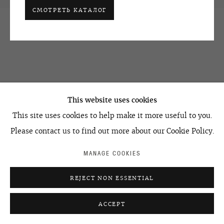
+7 495 666 22 33
СМОТРЕТЬ КАТАЛОГ
art@ovcharenko.art
Подписаться на рассылку
ACCESSIBILITY POLICY
MANAGE COOKIES
©2026 OVCHARENKO
SITE BY ARTLOGIC
This website uses cookies
This site uses cookies to help make it more useful to you.
Please contact us to find out more about our Cookie Policy.
MANAGE COOKIES
REJECT NON ESSENTIAL
ACCEPT
УЗНАТЬ ЦЕНУ
ПОДЕЛИТЬСЯ