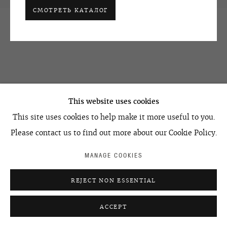
СМОТРЕТЬ КАТАЛОГ
OVCHARENKO
+7 495 666 22 33
art@ovcharenko.art
This website uses cookies
Подписаться на рассылку
This site uses cookies to help make it more useful to you.
Please contact us to find out more about our Cookie Policy.
ACCESSIBILITY POLICY
MANAGE COOKIES
MANAGE COOKIES
©2026 OVCHARENKO
SITE BY ARTLOGIC
REJECT NON ESSENTIAL
ACCEPT
УЗНАТЬ ЦЕНУ
ПОДЕЛИТЬСЯ