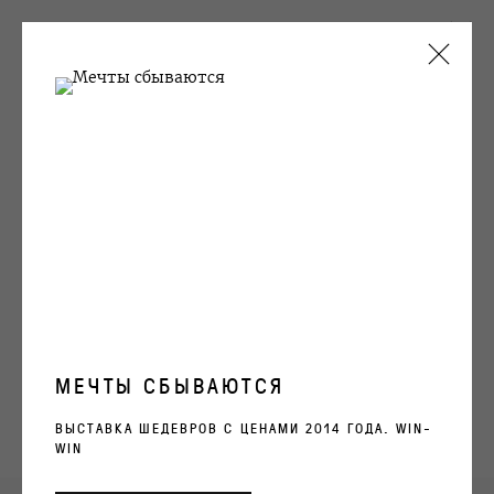
ТЕКУЩИЕ
ПРОШЛОЕ
СЕВЕР-7
ПУТИ ТВОЕГО ТОПИ
31 МАРТА - 9 ИЮНЯ 2021
ОБЗОР
ВИДЫ ЭКСПОЗИЦИИ
МЕЧТЫ СБЫВАЮТСЯ
ХУДОЖНИК
ВЫСТАВКА ШЕДЕВРОВ С ЦЕНАМИ 2014 ГОДА. WIN-
WIN
ЛЕОНИД ЦХЭ