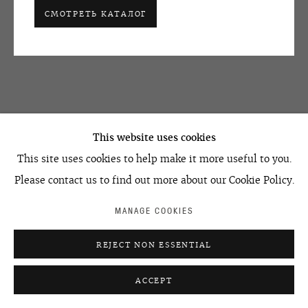
СМОТРЕТЬ КАТАЛОГ
OVCHARENKO
+7 495 666 22 33
art@ovcharenko.art
This website uses cookies
Подписаться на рассылку
This site uses cookies to help make it more useful to you.
Please contact us to find out more about our Cookie Policy.
ACCESSIBILITY POLICY
MANAGE COOKIES
MANAGE COOKIES
©2026 OVCHARENKO
SITE BY ARTLOGIC
REJECT NON ESSENTIAL
ACCEPT