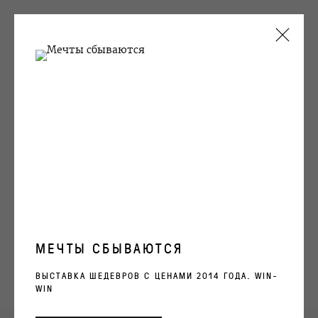
ТЕКУЩИЕ
ПРОШЛОЕ
АПОЛОГИЯ ЗАСТЕНЧИВОСТИ ИЛИ
ИСКУССТВО ИЗ ПЕРВЫХ РУК
ГРУППОВАЯ ВЫСТАВКА
27 - 28 ИЮНЯ 1992
ОБЗОР
РАБОТЫ
ВИДЫ ЭКСПОЗИЦИИ
АРХИВ
МЕЧТЫ СБЫВАЮТСЯ
ВЫСТАВКА ШЕДЕВРОВ С ЦЕНАМИ 2014 ГОДА. WIN-
OVCHARENKO
WIN
+7 495 666 22 33