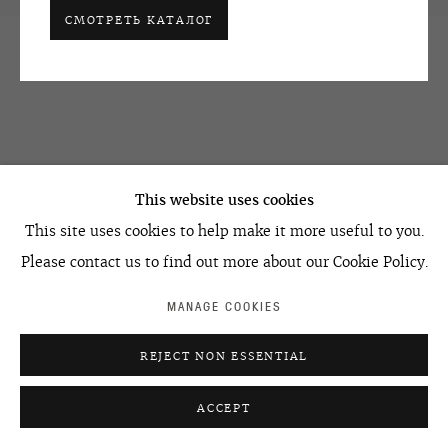
СМОТРЕТЬ КАТАЛОГ
art@ovcharenko.art
Подписаться на рассылку
ACCESSIBILITY POLICY
MANAGE COOKIES
©2026 OVCHARENKO
SITE BY ARTLOGIC
This website uses cookies
This site uses cookies to help make it more useful to you.
Please contact us to find out more about our Cookie Policy.
MANAGE COOKIES
REJECT NON ESSENTIAL
ACCEPT
УЗНАТЬ ЦЕНУ
ПОДЕЛИТЬСЯ