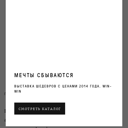
МЕЧТЫ СБЫВАЮТСЯ
ВЫСТАВКА ШЕДЕВРОВ С ЦЕНАМИ 2014 ГОДА. WIN-
WIN
ПЕРЕЙТИ К РАБОТАМ
СМОТРЕТЬ КАТАЛОГ
В новом проекте Евгений Антуфьев обращается к
архаичным формам. Скифские скульптуры,