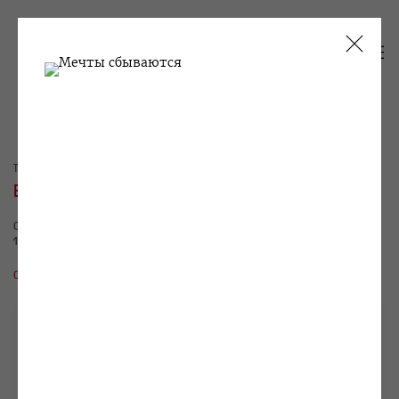
ТЕКУЩИЕ
ПРОШЛОЕ
ЕВГЕНИЙ АНТУФЬЕВ
СЕМЬ ПОДЗЕМНЫХ КОРОЛЕЙ ИЛИ КРАТКАЯ ИСТОРИЯ ТЕНИ
19 СЕНТЯБРЯ - 21 НОЯБРЯ 2015
ОБЗОР
РАБОТЫ
ВИДЫ ЭКСПОЗИЦИИ