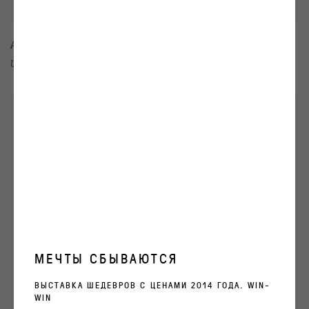
Aleksey Kallima
Untitled from the series EVERYTHING IS FOR SALE
,
2012
МЕЧТЫ СБЫВАЮТСЯ
ВЫСТАВКА ШЕДЕВРОВ С ЦЕНАМИ 2014 ГОДА. WIN-
WIN