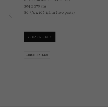
mixed media, oil on canvas
205 x 270 cm
80 3/4 x 106 1/4 in (two parts)
OVCHARENKO
+7 495 666 22 33
Подписаться на рассы
art@ovcharenko.art
УЗНАТЬ ЦЕНУ
ACCESSIBILITY POLICY
MANAGE COOKIES
©2026 OVCHARENKO
SITE BY ARTLOGIC
ПОДЕЛИТЬСЯ