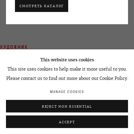
ПОДЕЛИТЬСЯ
art@ovcharenko.art
СМОТРЕТЬ КАТАЛОГ
Подписаться на рассылку
ACCESSIBILITY POLICY
MANAGE COOKIES
ХУДОЖНИК
©2026 OVCHARENKO
SITE BY ARTLOGIC
This website uses cookies
This site uses cookies to help make it more useful to you.
Please contact us to find out more about our Cookie Policy.
СЕМЕН ФАЙБИСОВИЧ
MANAGE COOKIES
REJECT NON ESSENTIAL
ACCEPT