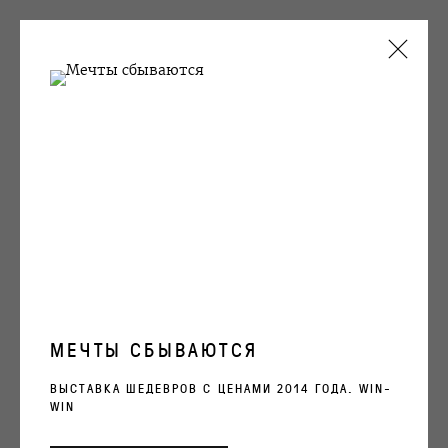
ARTWORKS
OVCHARENKO
+7 495 666 22 33
art@ovcharenko.art
МЕЧТЫ СБЫВАЮТСЯ
Подписаться на рассылку
ВЫСТАВКА ШЕДЕВРОВ С ЦЕНАМИ 2014 ГОДА. WIN-
WIN