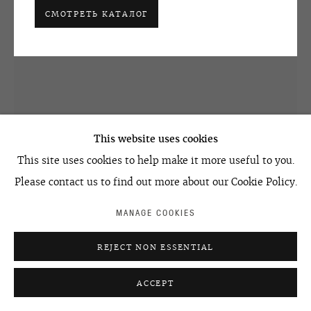
ACCESSIBILITY POLICY
MANAGE COOKIES
СМОТРЕТЬ КАТАЛОГ
©2026 OVCHARENKO
SITE BY ARTLOGIC
This website uses cookies
This site uses cookies to help make it more useful to you.
ЕЛИКУКА
Please contact us to find out more about our Cookie Policy.
ОБЪЕКТ
,
2013
MANAGE COOKIES
Mixed media
202 x 95 x 95 cm
REJECT NON ESSENTIAL
79 1/2 x 37 3/8 x 37 3/8 in
ACCEPT
УЗНАТЬ ЦЕНУ