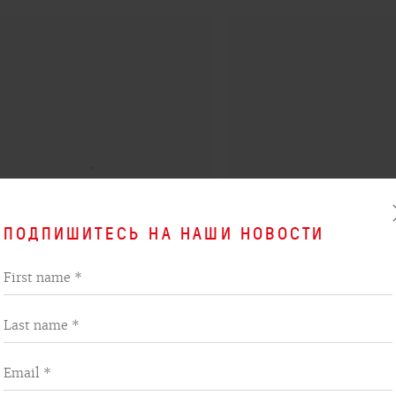
ПОДПИШИТЕСЬ НА НАШИ НОВОСТИ
First name *
Last name *
ЧЕЛИ | SWING
,
2025
ПАННО «ВОЛШЕБНЫЙ СИТЕЦ»
(QUADRIPTYCH)
,
2025
Email *