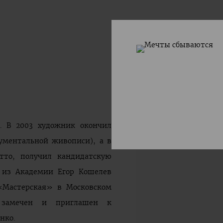
ОБЗОР
РАБОТЫ
V
. В 2003 художник окончил
нументальной живописи), а в
тто, получил кандидатскую
а из Академии Егор Кошелев
«Мастерская» в Московском
л замечен и приглашен к
нко.