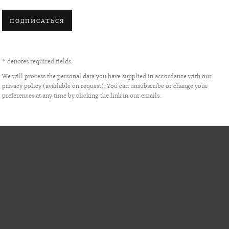
ПОДПИСАТЬСЯ
* denotes required fields
We will process the personal data you have supplied in accordance with our
privacy policy (available on request). You can unsubscribe or change your
preferences at any time by clicking the link in our emails.