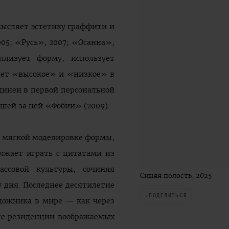
мысляет эстетику граффити и
05; «Русь», 2007; «Осанна»,
ллизует форму, использует
ает «высокое» и «низкое» в
единен в первой персональной
шей за ней «Фобии» (2009).
ее мягкой моделировке формы,
лжает играть с цитатами из
ассовой культуры, сочиняя
Синяя полость, 2025
у дня. Последнее десятилетие
ПОДЕЛИТЬСЯ
удожника в мире — как через
лые резиденции воображаемых