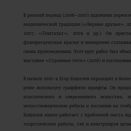
В ранний период (2006–2010) художник переос
академической традиции («Верные друзья», 20
2007; «Гештальт», 2009 и др.). Он криста
флюоресцентные краски и намеренно сталкив
своих произведениях. Этот круг работ был объ
выставке «Странные теги» (2008) и последовав
В начале 2010-х Егор Кошелев переходит к бол
реже использует граффити шрифты. Он продо
классического и современного искусства, м
искусствоведческие ребусы и послания на злоб
Кошелев много работает с проблемой места х
теоретические работы, так и конструируя це