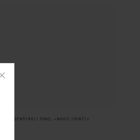
 (КВАДРИПТИХ) | PANEL «MAGIC CHINTZ»