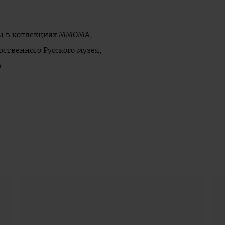
оты в коллекциях ММОМА,
рственного Русского музея,
.